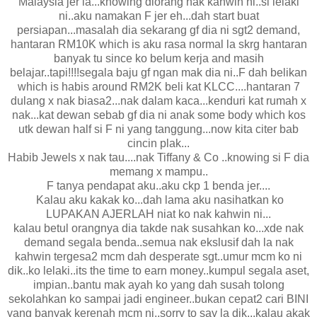
Malaysia jer la...knowing diorang nak kahwin ni..si lelaki
ni..aku namakan F jer eh...dah start buat
persiapan...masalah dia sekarang gf dia ni sgt2 demand,
hantaran RM10K which is aku rasa normal la skrg hantaran
banyak tu since ko belum kerja and masih
belajar..tapi!!!!segala baju gf ngan mak dia ni..F dah belikan
which is habis around RM2K beli kat KLCC....hantaran 7
dulang x nak biasa2...nak dalam kaca...kenduri kat rumah x
nak...kat dewan sebab gf dia ni anak some body which kos
utk dewan half si F ni yang tanggung...now kita citer bab
cincin plak...
Habib Jewels x nak tau....nak Tiffany & Co ..knowing si F dia
memang x mampu..
F tanya pendapat aku..aku ckp 1 benda jer....
Kalau aku kakak ko...dah lama aku nasihatkan ko
LUPAKAN AJERLAH niat ko nak kahwin ni...
kalau betul orangnya dia takde nak susahkan ko...xde nak
demand segala benda..semua nak ekslusif dah la nak
kahwin tergesa2 mcm dah desperate sgt..umur mcm ko ni
dik..ko lelaki..its the time to earn money..kumpul segala aset,
impian..bantu mak ayah ko yang dah susah tolong
sekolahkan ko sampai jadi engineer..bukan cepat2 cari BINI
yang banyak kerenah mcm ni..sorry to say la dik...kalau akak