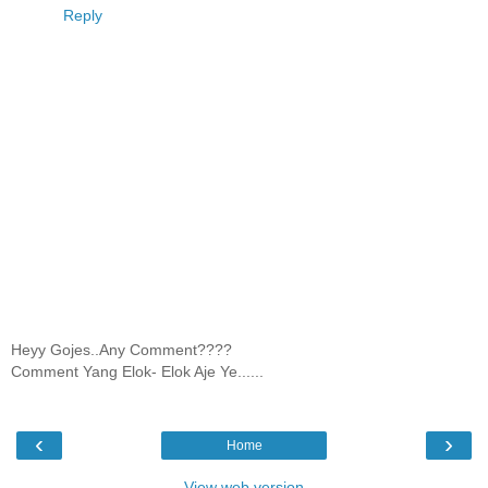
Reply
Heyy Gojes..Any Comment????
Comment Yang Elok- Elok Aje Ye......
‹
›
Home
View web version