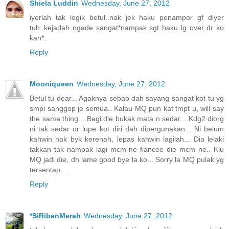
Shiela Luddin
Wednesday, June 27, 2012
iyerlah tak logik betul..nak jek haku penampor gf diyer
tuh..kejadah ngade sangat*nampak sgt haku lg over dr ko
kan*..
Reply
Mooniqueen
Wednesday, June 27, 2012
Betul tu dear... Agaknya sebab dah sayang sangat kot tu yg
smpi sanggop je semua.. Kalau MQ pun kat tmpt u, will say
the same thing... Bagi die bukak mata n sedar... Kdg2 diorg
ni tak sedar or lupe kot diri dah dipergunakan... Ni belum
kahwin nak byk kerenah, lepas kahwin lagilah... Dia lelaki
takkan tak nampak lagi mcm ne fiancee die mcm ne.. Klu
MQ jadi die, dh lame good bye la ko... Sorry la MQ pulak yg
tersentap....
Reply
*SiRibenMerah
Wednesday, June 27, 2012