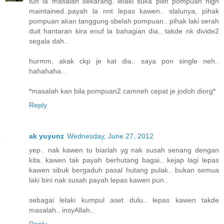
tuh la masalah sekarang. lelaki suka pilih pompuan high
maintained..payah la nnt lepas kawen.. slalunya, pihak
pompuan akan tanggung sbelah pompuan.. pihak laki serah
duit hantaran kira enuf la bahagian dia.. takde nk divide2
segala dah..
hurmm, akak ckp je kat dia.. saya pon single neh..
hahahaha..
*masalah kan bila pompuan2 camneh cepat je jodoh diorg*
Reply
ak yuyunz
Wednesday, June 27, 2012
yep.. nak kawen tu biarlah yg nak susah senang dengan
kita. kawen tak payah berhutang bagai.. kejap lagi lepas
kawen sibuk bergaduh pasal hutang pulak.. bukan semua
laki bini nak susah payah lepas kawen pun..
sebagai lelaki kumpul aset dulu.. lepas kawen takde
masalah.. insyAllah..
Reply