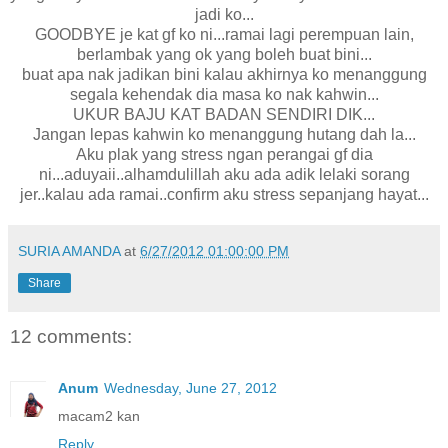
jadi ko...
GOODBYE je kat gf ko ni...ramai lagi perempuan lain,
berlambak yang ok yang boleh buat bini...
buat apa nak jadikan bini kalau akhirnya ko menanggung
segala kehendak dia masa ko nak kahwin...
UKUR BAJU KAT BADAN SENDIRI DIK...
Jangan lepas kahwin ko menanggung hutang dah la...
Aku plak yang stress ngan perangai gf dia
ni...aduyaii..alhamdulillah aku ada adik lelaki sorang
jer..kalau ada ramai..confirm aku stress sepanjang hayat...
SURIA AMANDA
at
6/27/2012 01:00:00 PM
Share
12 comments:
Anum
Wednesday, June 27, 2012
macam2 kan
Reply