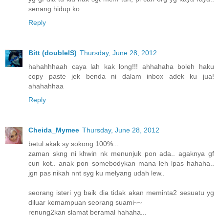
senang hidup ko..
Reply
Bitt (doubleIS)
Thursday, June 28, 2012
hahahhhaah caya lah kak long!!! ahhahaha boleh haku
copy paste jek benda ni dalam inbox adek ku jua!
ahahahhaa
Reply
Cheida_Mymee
Thursday, June 28, 2012
betul akak sy sokong 100%...
zaman skng ni khwin nk menunjuk pon ada.. agaknya gf
cun kot.. anak pon somebodykan mana leh lpas hahaha..
jgn pas nikah nnt syg ku melyang udah lew..
seorang isteri yg baik dia tidak akan meminta2 sesuatu yg
diluar kemampuan seorang suami~~
renung2kan slamat beramal hahaha...