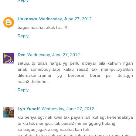
Unknown
Wednesday, June 27, 2012
bagus nasihat akak tu...!!!
Reply
Dee
Wednesday, June 27, 2012
setuju..tp tulah harga yg perlu dibayar bila kahwin ngan
anak somebody..tapi kalau rasa2 tak mampu..xyahlah
diteruskan..ramai yg bercerai berai psl duit..jgn
main2..hehehe..
Reply
Lyn Yusoff
Wednesday, June 27, 2012
klu beriya sgt nak kwin tak payah lah ikut sgt kehendaknya
tu klu tak mampu.. tak pasal2 menanggung hutang.
so bagus jugak along nasihat kan tuh.
yg gf dia tu klu nak sgt mcm tuh, pi cari org yg kaya raya..