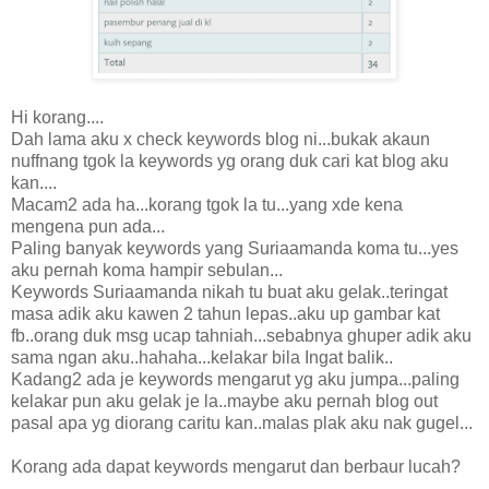
Hi korang....
Dah lama aku x check keywords blog ni...bukak akaun
nuffnang tgok la keywords yg orang duk cari kat blog aku
kan....
Macam2 ada ha...korang tgok la tu...yang xde kena
mengena pun ada...
Paling banyak keywords yang Suriaamanda koma tu...yes
aku pernah koma hampir sebulan...
Keywords Suriaamanda nikah tu buat aku gelak..teringat
masa adik aku kawen 2 tahun lepas..aku up gambar kat
fb..orang duk msg ucap tahniah...sebabnya ghuper adik aku
sama ngan aku..hahaha...kelakar bila Ingat balik..
Kadang2 ada je keywords mengarut yg aku jumpa...paling
kelakar pun aku gelak je la..maybe aku pernah blog out
pasal apa yg diorang caritu kan..malas plak aku nak gugel...
Korang ada dapat keywords mengarut dan berbaur lucah?