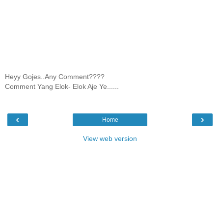
Heyy Gojes..Any Comment????
Comment Yang Elok- Elok Aje Ye......
‹
›
Home
View web version