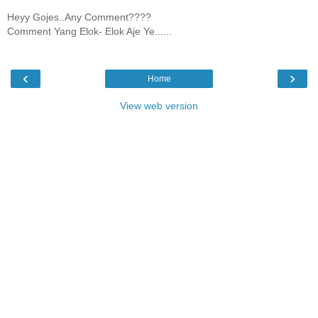
Heyy Gojes..Any Comment????
Comment Yang Elok- Elok Aje Ye......
‹
›
Home
View web version