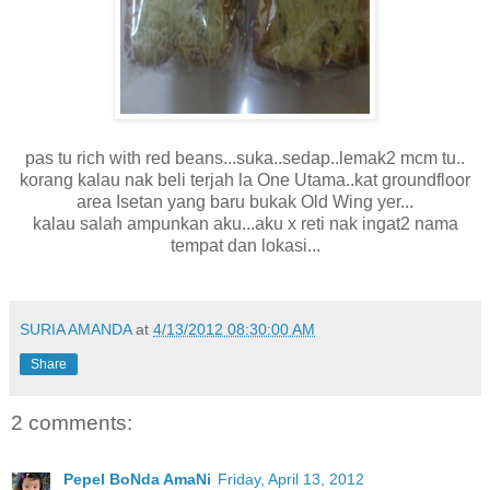
pas tu rich with red beans...suka..sedap..lemak2 mcm tu..
korang kalau nak beli terjah la One Utama..kat groundfloor
area Isetan yang baru bukak Old Wing yer...
kalau salah ampunkan aku...aku x reti nak ingat2 nama
tempat dan lokasi...
SURIA AMANDA
at
4/13/2012 08:30:00 AM
Share
2 comments:
Pepel BoNda AmaNi
Friday, April 13, 2012