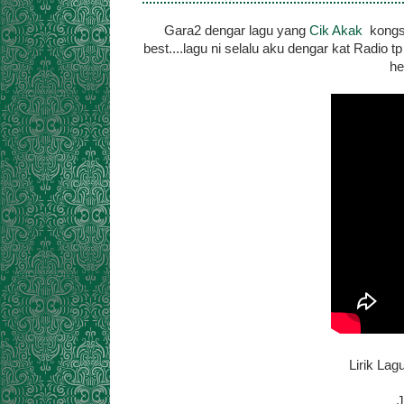
Gara2 dengar lagu yang
Cik Akak
kongsi
best....lagu ni selalu aku dengar kat Radio 
he
Lirik Lag
J