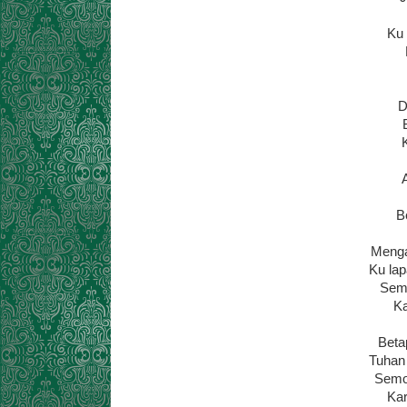
Ku 
D
B
Menga
Ku lap
Semo
Ka
Beta
Tuhan 
Semo
Kar