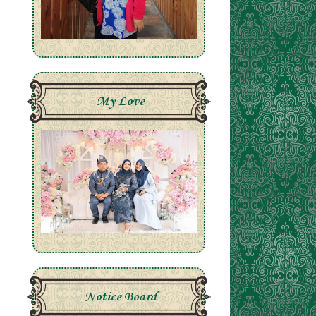
My Love
Notice Board