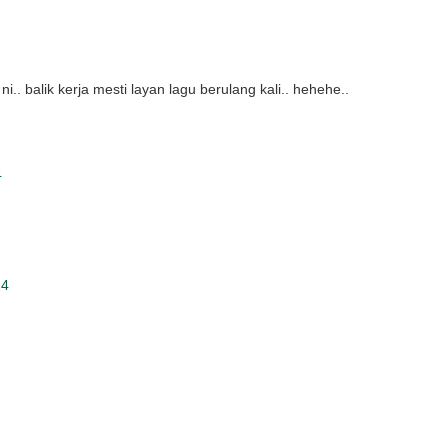
i.. balik kerja mesti layan lagu berulang kali.. hehehe..
4
14