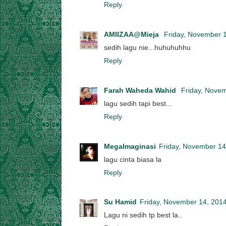
Reply
AMIIZAA@Mieja
Friday, November 
sedih lagu nie...huhuhuhhu
Reply
Farah Waheda Wahid
Friday, Nove
lagu sedih tapi best...
Reply
MegaImaginasi
Friday, November 14
lagu cinta biasa la
Reply
Su Hamid
Friday, November 14, 201
Lagu ni sedih tp best la..