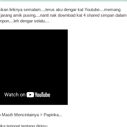
kan liriknya semalam....terus aku dengar kat Youtube....memang
tp jarang amik pusing....nanti nak download kat 4 shared simpan dalam
npon....leh dengar selalu....
u Masih Mencintainya > Papinka...
ika teringat tentang dirimu