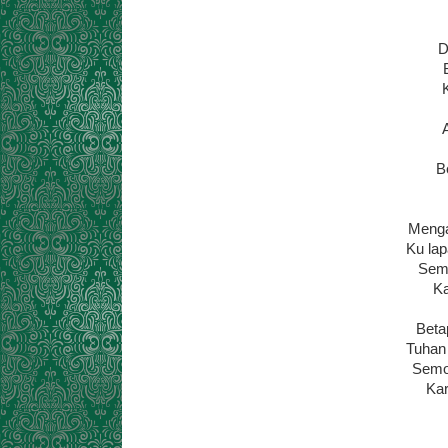
D
B
Menga
Ku lap
Semo
Ka
Beta
Tuhan 
Semo
Kar