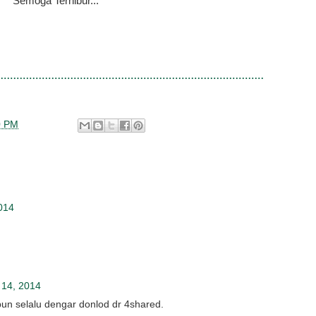
Semoga Terhibur...
0 PM
014
 14, 2014
un selalu dengar donlod dr 4shared.