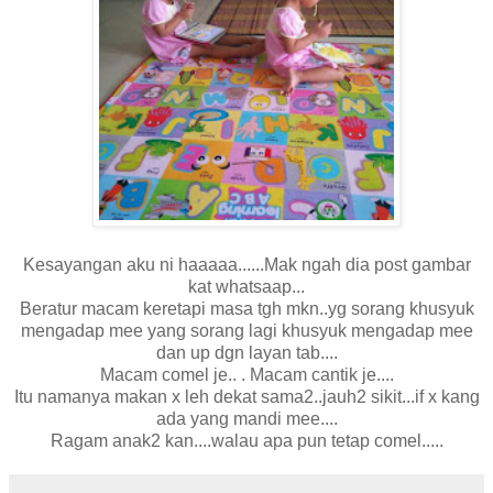
Kesayangan aku ni haaaaa......Mak ngah dia post gambar
kat whatsaap...
Beratur macam keretapi masa tgh mkn..yg sorang khusyuk
mengadap mee yang sorang lagi khusyuk mengadap mee
dan up dgn layan tab....
Macam comel je.. . Macam cantik je....
Itu namanya makan x leh dekat sama2..jauh2 sikit...if x kang
ada yang mandi mee....
Ragam anak2 kan....walau apa pun tetap comel.....