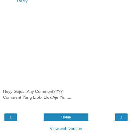
Reply
Heyy Gojes..Any Comment????
Comment Yang Elok- Elok Aje Ye......
‹
›
Home
View web version