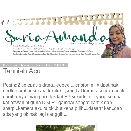
Friday, November 15, 2013
Tahniah Acu...
Posing2 selepas sidang...eeeee....tension ni..x dpat nak
updte gambar secara teratur...yang kat kamera aku x cantik
gambarnya...yang ni cilok kat FB si kudut ni...yang semua
kat bawah ni guna DSLR...gambar sangat cantik dan
sharp...kamera aku tu ok..but kena pilih....dasarrr kan..dah
ada yang ok nak lagi canggih....