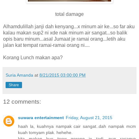
total damage
Alhamdulillah janji dah kenyang...x minum air ke...so far aku
kalau makan sup2 ni xde nak minum air sangat...so balik
opis baru minum...asal Jumaat je ramai orang...letih aku
jalan kat tempat ramai-ramai orang ni....
Korang Lunch makan apa?
Suria Amanda
at
8/21/2015 03:00:00 PM
Share
12 comments:
suwara entertainment
Friday, August 21, 2015
haah la, kuahnya nampak cair sangat..dah nampak mcm
kuah tomyam plak. hehehe.
kita makan kue teow goreng je tadi, pun rasanya