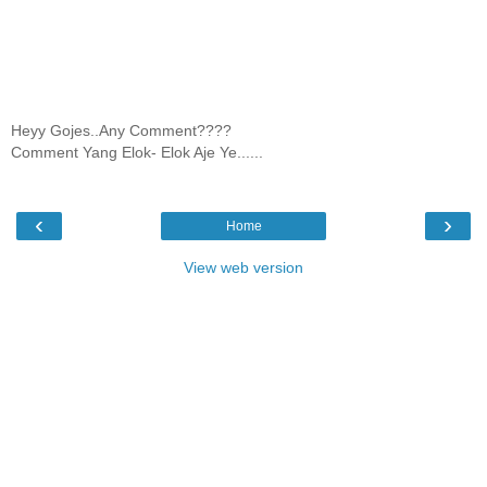
Heyy Gojes..Any Comment????
Comment Yang Elok- Elok Aje Ye......
‹
›
Home
View web version