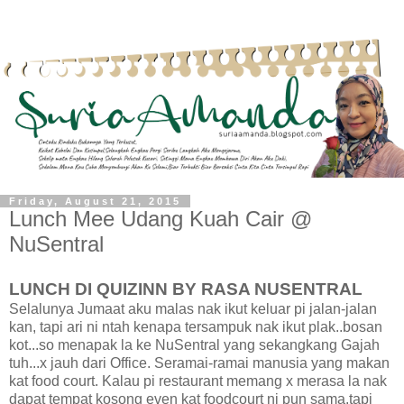
Friday, August 21, 2015
Lunch Mee Udang Kuah Cair @
NuSentral
LUNCH DI QUIZINN BY RASA NUSENTRAL
Selalunya Jumaat aku malas nak ikut keluar pi jalan-jalan
kan, tapi ari ni ntah kenapa tersampuk nak ikut plak..bosan
kot...so menapak la ke NuSentral yang sekangkang Gajah
tuh...x jauh dari Office. Seramai-ramai manusia yang makan
kat food court. Kalau pi restaurant memang x merasa la nak
dapat tempat kosong even kat foodcourt ni pun sama.tapi