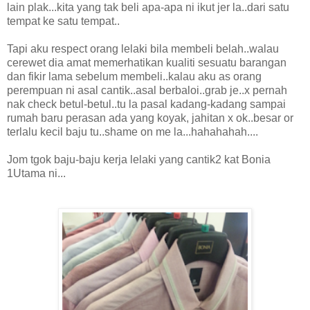
lain plak...kita yang tak beli apa-apa ni ikut jer la..dari satu
tempat ke satu tempat..
Tapi aku respect orang lelaki bila membeli belah..walau
cerewet dia amat memerhatikan kualiti sesuatu barangan
dan fikir lama sebelum membeli..kalau aku as orang
perempuan ni asal cantik..asal berbaloi..grab je..x pernah
nak check betul-betul..tu la pasal kadang-kadang sampai
rumah baru perasan ada yang koyak, jahitan x ok..besar or
terlalu kecil baju tu..shame on me la...hahahahah....
Jom tgok baju-baju kerja lelaki yang cantik2 kat Bonia
1Utama ni...