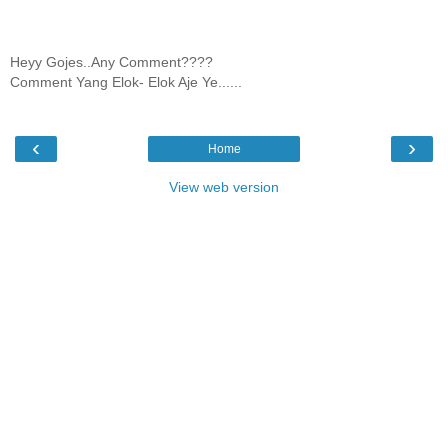
Heyy Gojes..Any Comment????
Comment Yang Elok- Elok Aje Ye......
‹
›
Home
View web version