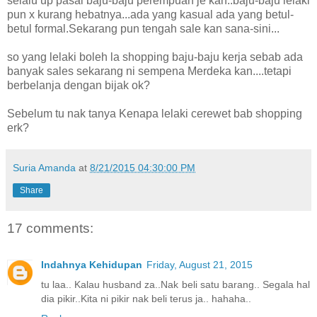
selalu up pasal baju-baju perempuan je kan..baju-baju lelaki
pun x kurang hebatnya...ada yang kasual ada yang betul-
betul formal.Sekarang pun tengah sale kan sana-sini...
so yang lelaki boleh la shopping baju-baju kerja sebab ada
banyak sales sekarang ni sempena Merdeka kan....tetapi
berbelanja dengan bijak ok?
Sebelum tu nak tanya Kenapa lelaki cerewet bab shopping
erk?
Suria Amanda
at
8/21/2015 04:30:00 PM
Share
17 comments:
Indahnya Kehidupan
Friday, August 21, 2015
tu laa.. Kalau husband za..Nak beli satu barang.. Segala hal
dia pikir..Kita ni pikir nak beli terus ja.. hahaha..