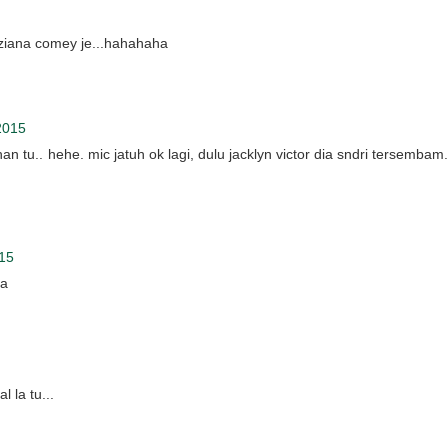
ziana comey je...hahahaha
2015
ahan tu.. hehe. mic jatuh ok lagi, dulu jacklyn victor dia sndri tersembam.
015
ha
l la tu...