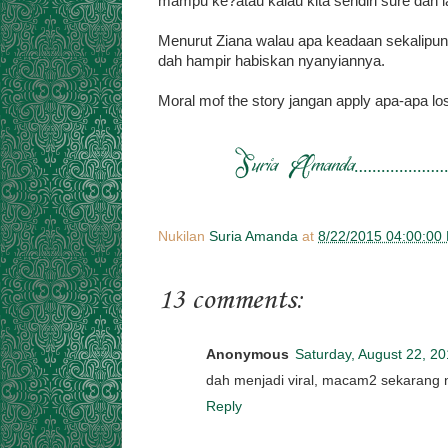
mampu ke?atau kalau kita sendiri sure dah l
Menurut Ziana walau apa keadaan sekalipun
dah hampir habiskan nyanyiannya.
Moral mof the story jangan apply apa-apa 
Nukilan
Suria Amanda
at
8/22/2015 04:00:00
13 comments:
Anonymous
Saturday, August 22, 2
dah menjadi viral, macam2 sekarang ni
Reply