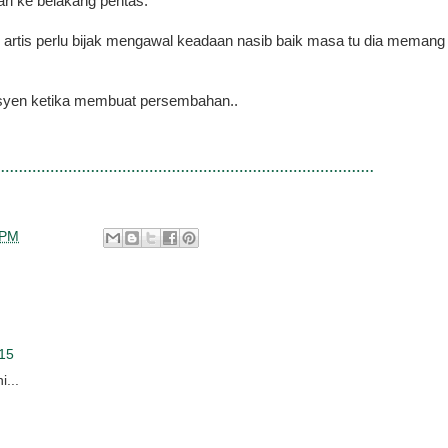
ari ke belakang pentas.
 artis perlu bijak mengawal keadaan nasib baik masa tu dia memang
losyen ketika membuat persembahan..
 PM
015
...