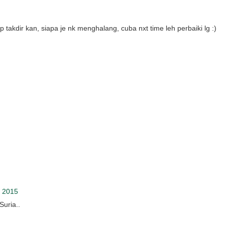
p takdir kan, siapa je nk menghalang, cuba nxt time leh perbaiki lg :)
, 2015
Suria..