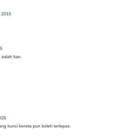
, 2015
15
a salah kan.
026
ang kunci kereta pun boleh terlepas.