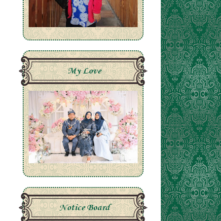
My Love
Notice Board