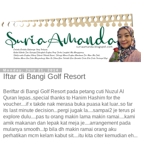
Monday, July 21, 2014
Iftar di Bangi Golf Resort
Beriftar di Bangi Golf Resort pada petang cuti Nuzul Al
Quran lepas..special thanks to Hanim Hashim for the
voucher....if x takde nak merasa buka puasa kat luar..so far
its last minute decision...pergi jugak la....sampai2 je terus pi
explore dulu....pas tu orang makin lama makin ramai....kami
amik makanan dan lepak kat meja je....arrangement pada
mulanya smooth...tp bila dh makin ramai orang aku
perhatikan mcm kelam kabut sit....itu kita citer kemudian eh...