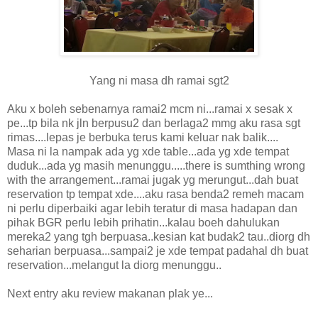
Yang ni masa dh ramai sgt2
Aku x boleh sebenarnya ramai2 mcm ni...ramai x sesak x
pe...tp bila nk jln berpusu2 dan berlaga2 mmg aku rasa sgt
rimas....lepas je berbuka terus kami keluar nak balik....
Masa ni la nampak ada yg xde table...ada yg xde tempat
duduk...ada yg masih menunggu.....there is sumthing wrong
with the arrangement...ramai jugak yg merungut...dah buat
reservation tp tempat xde....aku rasa benda2 remeh macam
ni perlu diperbaiki agar lebih teratur di masa hadapan dan
pihak BGR perlu lebih prihatin...kalau boeh dahulukan
mereka2 yang tgh berpuasa..kesian kat budak2 tau..diorg dh
seharian berpuasa...sampai2 je xde tempat padahal dh buat
reservation...melangut la diorg menunggu..
Next entry aku review makanan plak ye...