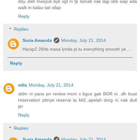
day..dah masyuk byk sgt ni tp tamak nak lagi sbb siap ada
walk in kalau tak silap
Reply
Replies
Suria Amanda
Monday, July 21, 2014
Harap2 26hb masa lynda pi tu everything smooth ye....
Reply
mila
Monday, July 21, 2014
sblm ni yana pn review mcm x bgus gak BGR ni...dh buat
reservation pttnye reserve la btl2..apelah dorg ni..nak duit
jer
Reply
Replies
Suria Amanda
Monday, July 21, 2014