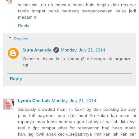
salam sis. eh eh..macam mana bole begitu..dah reserve
takda tempat pulak..memang mengecewakan kalau jadi
macam ni
Reply
Replies
Suria Amanda
Monday, July 21, 2014
Wkmslm...biasa la tu kadang2 x berapa nk organize
sgt....
Reply
Lynda Che Lah
Monday, July 21, 2014
Seriously crowded mcm ni kak? Sy dah booking 26 July
plus full payment pun dah buat..So..kalau lah mcm ni
rupanya..mau kena bambu ngan hubby ni..ye lah..kita byr
tapi x dpt tempat..what for reservation had been made
kan..lagi bwk anak kecik..sepatutnya limit kan lah kan per