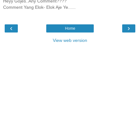
Heyy Gojes..Any Comment????
Comment Yang Elok- Elok Aje Ye......
‹
›
Home
View web version