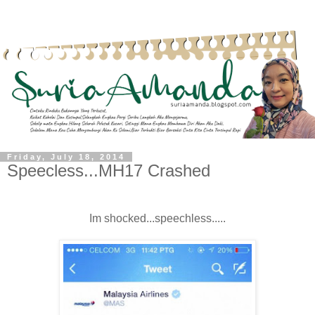
Friday, July 18, 2014
Speecless...MH17 Crashed
Im shocked...speechless.....