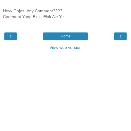
Heyy Gojes..Any Comment????
Comment Yang Elok- Elok Aje Ye......
‹
›
Home
View web version