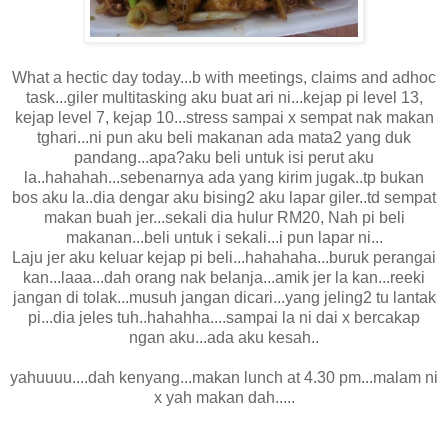
What a hectic day today...b with meetings, claims and adhoc
task...giler multitasking aku buat ari ni...kejap pi level 13,
kejap level 7, kejap 10...stress sampai x sempat nak makan
tghari...ni pun aku beli makanan ada mata2 yang duk
pandang...apa?aku beli untuk isi perut aku
la..hahahah...sebenarnya ada yang kirim jugak..tp bukan
bos aku la..dia dengar aku bising2 aku lapar giler..td sempat
makan buah jer...sekali dia hulur RM20, Nah pi beli
makanan...beli untuk i sekali...i pun lapar ni...
Laju jer aku keluar kejap pi beli...hahahaha...buruk perangai
kan...laaa...dah orang nak belanja...amik jer la kan...reeki
jangan di tolak...musuh jangan dicari...yang jeling2 tu lantak
pi...dia jeles tuh..hahahha....sampai la ni dai x bercakap
ngan aku...ada aku kesah..
yahuuuu....dah kenyang...makan lunch at 4.30 pm...malam ni
x yah makan dah.....