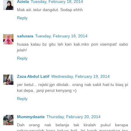
Aziela
Tuesday, February 18, 2014
Mak aiii..telur dangdut. Sodap ehhh
Reply
safurara
Tuesday, February 18, 2014
huaaa kalau bz gitu lah kan kak.mkn pon xsempat! sabo
jelah!
Reply
Zaza Abdul Latif
Wednesday, February 19, 2014
yer betul... rejeki jgn ditolak.. orang nak sakit hati tu biaq pi
kat depa.. janji perut kenyang =)
Reply
Mummydearie
Thursday, February 20, 2014
Dah orang nak belanja tak kiralah pukul berapa
seharusnyalah kena keluar beli. Ini lunch merangkap tea