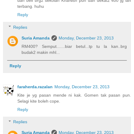
dah beli brg2 sekolah KhaNish pun dah dekat2 400 jg lah
terbang. huhu
Reply
Replies
Suria Amanda
Monday, December 23, 2013
RM400? Semput.......biar betul...tp tu la kan..brg
budak2 makin mhl...
Reply
faraherda.razalan
Monday, December 23, 2013
Kite je yg pasan mende ni kak. Gomen tak pasan pun.
Selagi kite boleh cope.
Reply
Replies
Suria Amanda
Monday, December 23, 2013