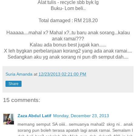
Alat tulis - recycle sbb byk lg
Buku- Lom beli..
Total damaged : RM 218.20
Haaaaa....mahal x? Mahal x?..tu baru anak sorang...kalau
anak ramai???
Kalau ada bonus best jugak kan......
X leh bygkan perbelanjaan korang2 yang ada anak ramai....
Sedangkan aku yg anak sorang ni pun dh semput dah....
Suria Amanda
at
12/23/2013 02:21:00 PM
Share
15 comments:
Zaza Abdul Latif
Monday, December 23, 2013
memang semput SA oiiii.. semuanya mahal2 skrg ni.. anak
sorang pun boleh terasa apatah lagi anak ramai. Semalam I