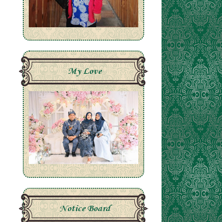
My Love
Notice Board