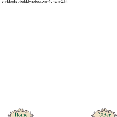
men-bloglist-bubblynotescom-48-jam-1.html