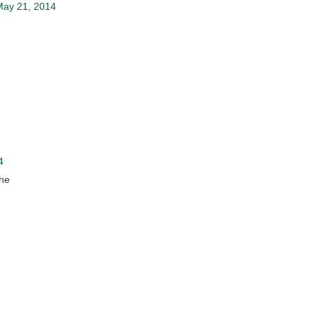
ay 21, 2014
4
ehe