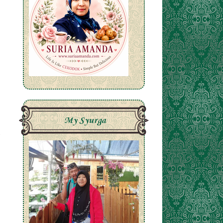
.
My Syurga
t
,