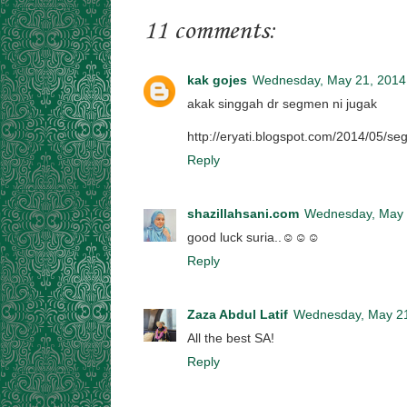
11 comments:
kak gojes
Wednesday, May 21, 2014
akak singgah dr segmen ni jugak
http://eryati.blogspot.com/2014/05/s
Reply
shazillahsani.com
Wednesday, May 
good luck suria..☺☺☺
Reply
Zaza Abdul Latif
Wednesday, May 21
All the best SA!
Reply