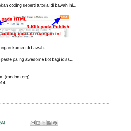
n coding seperti tutorial di bawah ini...
uangan komen di bawah.
ste paling awesome kot bagi iolss...
om. (random.org)
014.
 AM