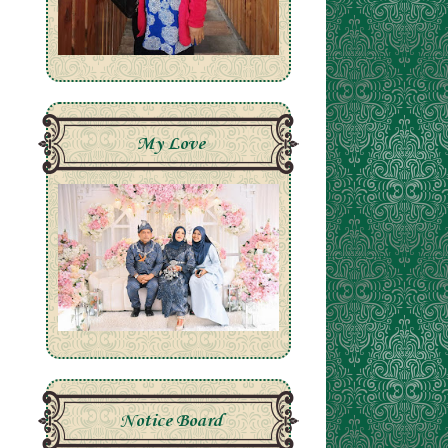
My Love
Notice Board