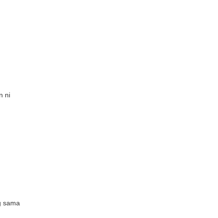
n ni
g sama