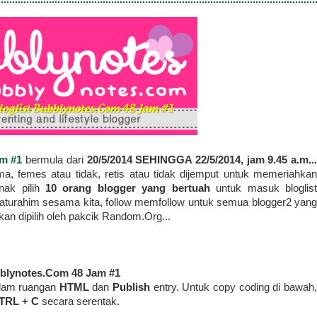
am #1
bermula dari
20/5/2014 SEHINGGA 22/5/2014, jam 9.45 a.m..
a, femes atau tidak, retis atau tidak dijemput untuk memeriahkan
nak pilih
10 orang blogger yang bertuah
untuk masuk bloglis
ilaturahim sesama kita, follow memfollow untuk semua blogger2 yang
n dipilih oleh pakcik Random.Org...
blynotes.Com 48 Jam #1
alam ruangan
HTML
dan
Publish
entry. Untuk copy coding di bawah
TRL + C
secara serentak.