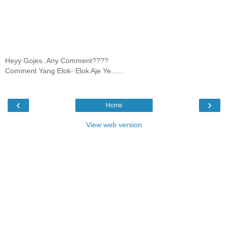
Heyy Gojes..Any Comment????
Comment Yang Elok- Elok Aje Ye......
‹
›
Home
View web version