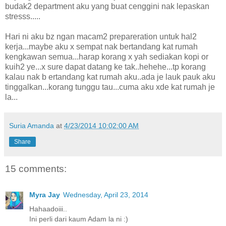
budak2 department aku yang buat cenggini nak lepaskan
stresss.....
Hari ni aku bz ngan macam2 prepareration untuk hal2
kerja...maybe aku x sempat nak bertandang kat rumah
kengkawan semua...harap korang x yah sediakan kopi or
kuih2 ye...x sure dapat datang ke tak..hehehe...tp korang
kalau nak b ertandang kat rumah aku..ada je lauk pauk aku
tinggalkan...korang tunggu tau...cuma aku xde kat rumah je
la...
Suria Amanda
at
4/23/2014 10:02:00 AM
Share
15 comments:
Myra Jay
Wednesday, April 23, 2014
Hahaadoiii..
Ini perli dari kaum Adam la ni :)