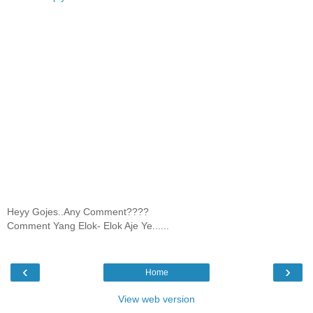
Heyy Gojes..Any Comment????
Comment Yang Elok- Elok Aje Ye......
‹
›
Home
View web version