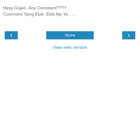
Heyy Gojes..Any Comment????
Comment Yang Elok- Elok Aje Ye......
‹
›
Home
View web version