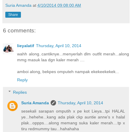
Suria Amanda
at
4/10/2014 09:08:00 AM
Share
6 comments:
lieyalatif
Thursday, April 10, 2014
wahh along..cantiknye...menyerlah dlm outfit merah...along
mmg masuk laa dgn kaler merah ....
amboi along, bekpes omputeh nampak ekekeekekek...
Reply
Replies
Suria Amanda
Thursday, April 10, 2014
sesekali sarapan omputih x pe kot Lieya...tpi HALAL
ye...hehehe...kang ada plak ckp auntie anne's x halal
plak...oppps....along memang suka kaler merah....tp x
tiru redmummy tau...hahahaha