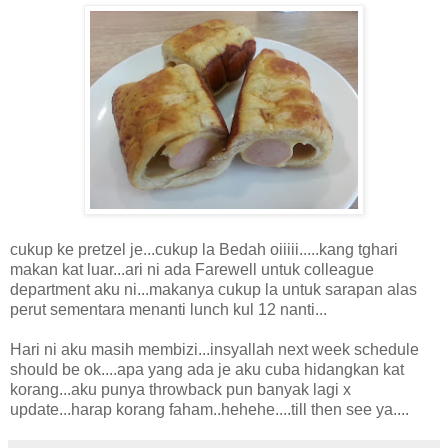
cukup ke pretzel je...cukup la Bedah oiiiii.....kang tghari
makan kat luar...ari ni ada Farewell untuk colleague
department aku ni...makanya cukup la untuk sarapan alas
perut sementara menanti lunch kul 12 nanti...
Hari ni aku masih membizi...insyallah next week schedule
should be ok....apa yang ada je aku cuba hidangkan kat
korang...aku punya throwback pun banyak lagi x
update...harap korang faham..hehehe....till then see ya....